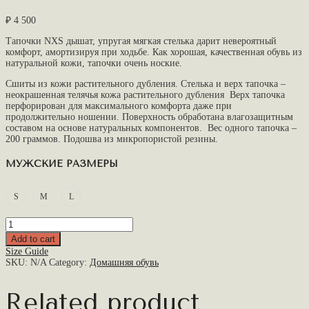
₽
4 500
Тапочки NXS дышат, упругая мягкая стелька дарит невероятный
комфорт, амортизируя при ходьбе. Как хорошая, качественная обувь из
натуральной кожи, тапочки очень ноские.
Сшиты из кожи растительного дубления. Стелька и верх тапочка –
неокрашенная телячья кожа растительного дубления Верх тапочка
перфорирован для максимального комфорта даже при
продолжительно ношении. Поверхность обработана влагозащитным
составом на основе натуральных компонентов. Вес одного тапочка –
200 граммов. Подошва из микропористой резины.
МУЖСКИЕ РАЗМЕРЫ
S
M
L
Add to cart
Size Guide
SKU:
N/A
Category:
Домашняя обувь
Related product