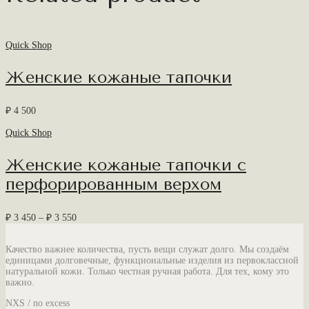
Quick Shop
Женские кожаные тапочки
₽
4 500
Quick Shop
Женские кожаные тапочки с
перфорированным верхом
₽
3 450
–
₽
3 550
Качество важнее количества, пусть вещи служат долго. Мы создаём
единицами долговечные, функциональные изделия из первоклассной
натуральной кожи. Только честная ручная работа. Для тех, кому это
важно.
NXS / no excess